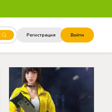
Регистрация
Войти
манные
/
Читы
/
Мультиплеер
/
Онлайн
/
Бесконечн