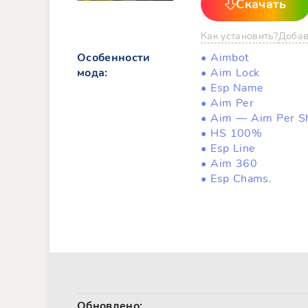
Скачать
Как установить?
Добав
Особенности
• Aimbot
мода:
• Aim Lock
• Esp Name
• Aim Per
• Aim — Aim Per S
• HS 100%
• Esp Line
• Aim 360
• Esp Chams.
Обновлено: