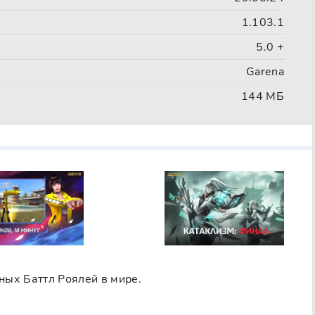
1.103.1
5.0 +
Garena
144 МБ
6
ных Баттл Роялей в мире.