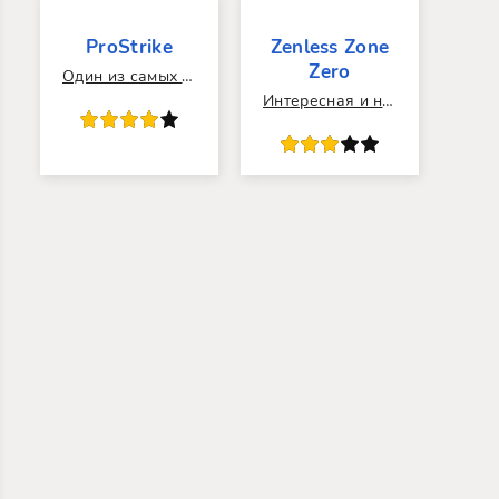
ProStrike
Zenless Zone
Zero
Один из самых свежих приватных серверов на рынке.
Интересная и необычная игра с интересным сюжетом.
80
1
2
3
4
5
60
1
2
3
4
5