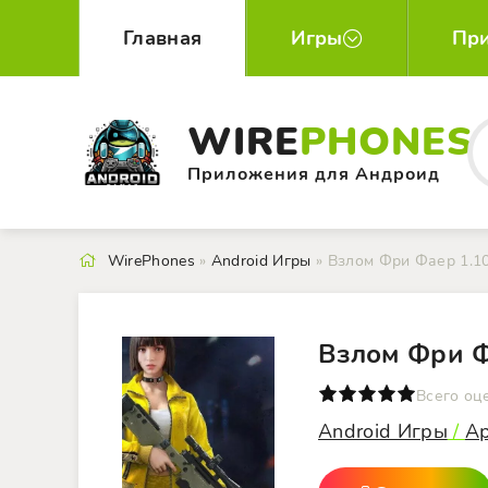
Главная
Игры
Пр
WIRE
PHONES
Приложения для Андроид
WirePhones
»
Android Игры
» Взлом Фри Фаер 1.10
Взлом Фри Ф
0
1
2
3
4
5
Всего оц
Android Игры
/
А