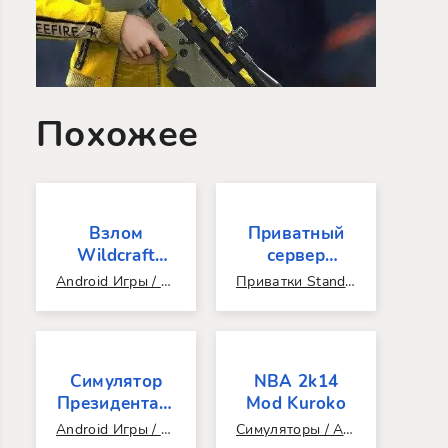
Похожее
Взлом
Приватный
Wildcraft
сервер
Много денег
Aurerise
Android Игры / Аркады / Симуляторы / Популярные / 3D / Взломанные / Читы / Бродилки / Крафт / Про животных / Моды / Топ 100
Приватки Standoff 2 / Популярные / Взломанные / Читы / Android Игры / 3D / Красивая графика / Геймпад / Реиграбельные / Для компании / Бесконечные / Онлайн / Мультиплеер / Шутеры / Экшен / Которых нет в play market / Без покупок / Аркады
и Кристаллов
Standoff 2
(Последняя
0.28.2.1
версия)
Симулятор
NBA 2k14
Президента 2
Mod Kuroko
Взлом
Android Игры / 2D / Стратегии / Взломанные / Читы / Симуляторы / Популярные / Реиграбельные / С созданием мира / Выбор действий / Без интернета / Без покупок / Без регистрации
Симуляторы / Аркады / Android Игры / Спортивные / 3D / Популярные / Взломанные / Читы / Реиграбельные / Для компании / Мультиплеер / Онлайн