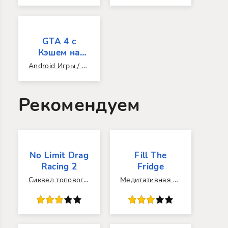
GTA 4 с
Кэшем на
Андроид
Android Игры / Аркады / 3D / Открытый мир / Экшен / Шутеры / На планшет / Популярные / Гонки / Выбор действий / ПК игры / С кэшем / Без интернета / Без покупок / Без регистрации / Бродилки / Дрифт / Которых нет в play market
Рекомендуем
No Limit Drag
Fill The
Racing 2
Fridge
Сиквел топового рейсинг-симулятора.
Медитативная головоломка для тех, кто является перфекционистом.
0
1
2
3
4
5
60
1
2
3
4
5