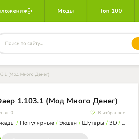
иложения
Моды
Топ 100
3.1 (Мод Много Денег)
аер 1.103.1 (Мод Много Денег)
енок:
0
В избранное
ркады
/
Популярные
/
Экшен
/
Шутеры
/
3D
/
Взло