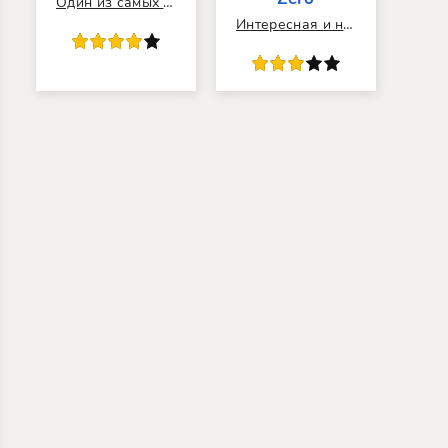
Один из самых свежих приватных серверов на рынке.
Интересная и необычная игра с интересным сюжетом.
80
1
2
3
4
5
60
1
2
3
4
5