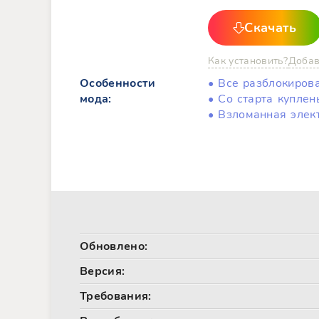
Скачать
Как установить?
Добав
Особенности
• Все разблокирова
мода:
• Со старта купле
• Взломанная элек
Обновлено:
Версия:
Требования: