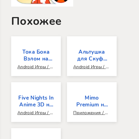
Похожее
Тока Бока
Альтушка
Взлом на
для Скуфа
Айфон
18+
Android Игры / Аркады / Казуальные / Популярные / Открытый мир / Создание персонажа / Взломанные / Читы / Реиграбельные / Бесконечные / Мультиплеер / Онлайн / Моды / Топ 100
Android Игры / 18+ / Для взрослых / 2D / Симуляторы / Популярные
(Последняя
версия)
Five Nights In
Mimo
Anime 3D на
Premium на
андроид
Андроид
Android Игры / 3D / Головоломки / Экшен / Хоррор / Для взрослых / Популярные / Топ 100 / ПК игры / Без регистрации / Без интернета / Без покупок
Приложения / Инструменты / Взломанные
(Последняя
(Взлом все
версия)
открыто, без
рекламы)