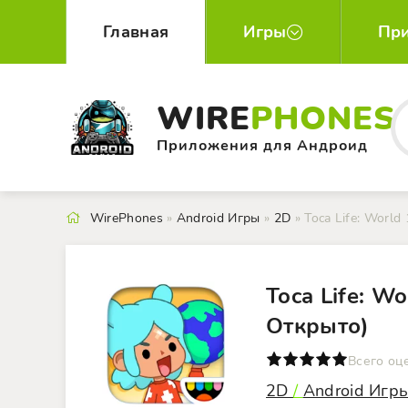
Главная
Игры
Пр
WIRE
PHONES
Приложения для Андроид
WirePhones
»
Android Игры
»
2D
» Toca Life: Worl
Toca Life: W
Открыто)
0
1
2
3
4
5
Всего оц
2D
/
Android Игр