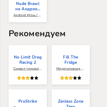
Nude Brawl
на Андроид
Последняя
Android Игры / Взломанные / Читы / Все Приватки Бравл Старс / 3D / Экшен / Динамичные / Геймпад / Мультиплеер / Онлайн / Кооперативные / Для компании / Бесконечные / Аркады / Которых нет в play market / Для взрослых
версия
Рекомендуем
No Limit Drag
Fill The
Racing 2
Fridge
Сиквел топового рейсинг-симулятора.
Медитативная головоломка для тех, кто является перфекционистом.
0
1
2
3
4
5
60
1
2
3
4
5
ProStrike
Zenless Zone
Zero