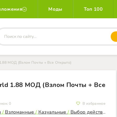
иложения
Моды
Топ 100
d 1.88 МОД (Взлом Почты + Все Открыто)
orld 1.88 МОД (Взлом Почты + Все
енок:
0
В избранное
ы
/
Взломанные
/
Казуальные
/
Выбор действий
/
О