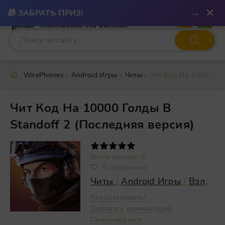
✕
→
🎁 ЗАБРАТЬ ПРИЗ!
WIRE
PHONES
Приложения для Андроид
WirePhones
»
Android Игры
»
Читы
» Чит Код На 10000 Голды В Standoff 2 (Последняя версия)
Чит Код На 10000 Голды В
Standoff 2 (Последняя версия)
1
2
3
4
5
Всего оценок:
0
В избранное
Читы
/
Android Игры
/
Взломанные
Как установить?
Добавить комментарий
Пожаловаться