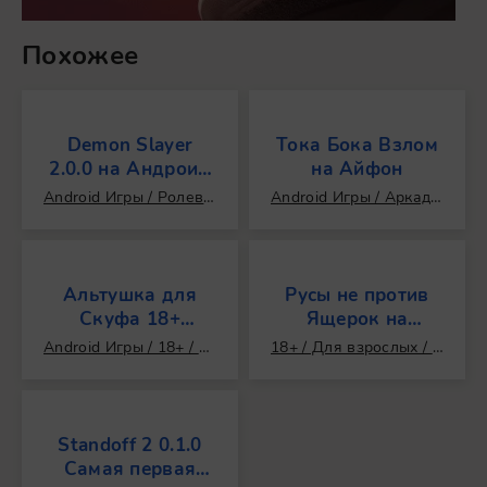
Похожее
Demon Slayer
Тока Бока Взлом
2.0.0 на Андроид
на Айфон
(Последняя
Android Игры / Ролевые / Популярные / Аниме / Стратегии / 2D / Топ 100 / Моды
Android Игры / Аркады / Казуальные / Популярные / Открытый мир / Создание персонажа / Взломанные / Читы / Реиграбельные / Бесконечные / Мультиплеер / Онлайн / Моды / Топ 100
Версия)
Альтушка для
Русы не против
Скуфа 18+
Ящерок на
(Последняя
Андроид (18+)
Android Игры / 18+ / Для взрослых / 2D / Симуляторы / Популярные
18+ / Для взрослых / Android Игры / Популярные / Порно / Эротические / Хентай / Хентай игры на русском / 2D
версия)
Standoff 2 0.1.0
Самая первая