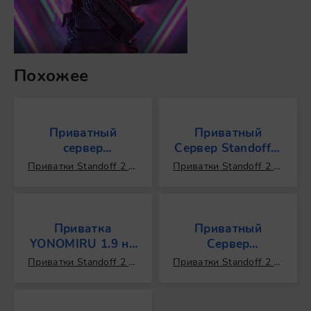
Похожее
Приватный
Приватный
сервер
Сервер Standoff 2
StandManera 1.3
от Антона Снака
Приватки Standoff 2 / 3D / Экшен / Шутеры / На планшет / Динамичные / Аркады / Реиграбельные / Геймпад / От первого лица / Которых нет в play market / Android Игры / Бесконечные / Мультиплеер / Онлайн / Кооперативные / Для компании / Топ 100 / Моды
Приватки Standoff 2 / Популярные / Взломанные / Читы / Реиграбельные / Мультиплеер / Кооперативные / Для компании / Шутеры / Экшен / Красивая графика / Которых нет в play market / Бесконечные / От первого лица / 3D / Топ 100 / Моды
на Standoff 2
0.6.9.1b
Приватка
Приватный
YONOMIRU 1.9 на
Сервер
Стандофф 2 (Мод
STANDLEO 2.2 на
Приватки Standoff 2 / Android Игры / Популярные / Шутеры / На планшет / Экшен / Реиграбельные / Мультиплеер / Онлайн / Бесконечные / Аркады / 3D / Взломанные / Читы / От первого лица / Которых нет в play market / Динамичные / Геймпад / Для компании / Кооперативные / Выживание / Красивая графика / Топ 100 / Моды
Приватки Standoff 2 / Популярные / Взломанные / Читы / Реиграбельные / Мультиплеер / Для компании / Кооперативные / Онлайн / Бесконечные / 3D / Красивая графика / От первого лица / Которых нет в play market / Android Игры / Динамичные / Геймпад / Топ 100 / Моды
Много Голды)
iOS (Кастомные
Скины + Ножи)