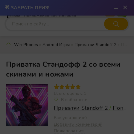
✕
→
🎁 ЗАБРАТЬ ПРИЗ!
WIRE
PHONES
Приложения для Андроид
WirePhones
»
Android Игры
»
Приватки Standoff 2
» Приватка Стандофф 2 со всеми скинами и ножами
Приватка Стандофф 2 со всеми
скинами и ножами
00
1
2
3
4
5
Всего оценок:
1
В избранное
Приватки Standoff 2
/
Популярные
Как установить?
Добавить комментарий
Пожаловаться