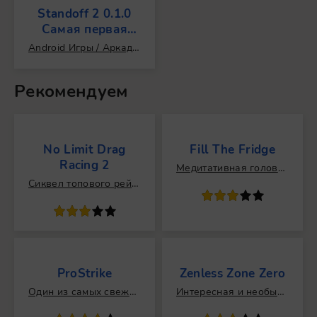
Standoff 2 0.1.0
Самая первая
версия на
Android Игры / Аркады / Популярные / Реиграбельные / Мультиплеер / Онлайн / Кооперативные / Для компании / Бесконечные / Шутеры / Экшен / 3D / Красивая графика / Динамичные / Выживание / От первого лица / Геймпад / Топ 100 / Моды
Андроид
Рекомендуем
No Limit Drag
Fill The Fridge
Racing 2
Медитативная головоломка для тех, кто является перфекционистом.
Сиквел топового рейсинг-симулятора.
60
1
2
3
4
5
60
1
2
3
4
5
ProStrike
Zenless Zone Zero
Один из самых свежих приватных серверов на рынке.
Интересная и необычная игра с интересным сюжетом.